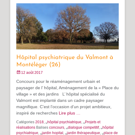
Hôpital psychiatrique du Valmont à
Montéléger (26)
Posté
12 août 2017
le
Concours pour le réaménagement urbain et
paysager de l’ hôpital, Aménagement de la « Place du
village » et des jardins L’ hôpital spécialisé du
Valmont est implanté dans un cadre paysager
magnifique. C’est l’occasion d’un projet ambitieux,
inspiré de recherches
Lire plus …
Catégories
2018
, ␣
hôpital psychiatrique
, ␣
Projets et
réalisations
Balises
concours
, ␣
dialogue competitif
, ␣
hôpital
psychiatrique
, ␣
jardin hopital
, ␣
jardin thérapeutique
, ␣
place de