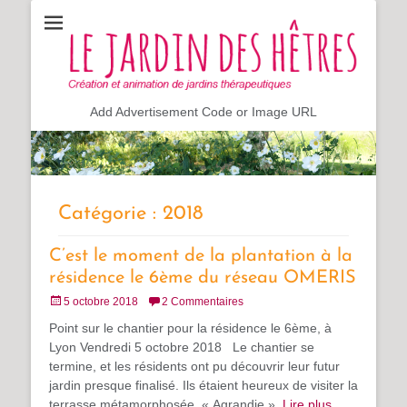
Création et animation de jardin sensoriel & thérapeutique,
Le jardin des hêtres
hortithérapie
Add Advertisement Code or Image URL
Catégorie :
2018
C’est le moment de la plantation à la
résidence le 6ème du réseau OMERIS
Posté
5 octobre 2018
2 Commentaires
le
Point sur le chantier pour la résidence le 6ème, à
Lyon Vendredi 5 octobre 2018 Le chantier se
termine, et les résidents ont pu découvrir leur futur
jardin presque finalisé. Ils étaient heureux de visiter la
terrasse métamorphosée. « Agrandie »,
Lire plus …