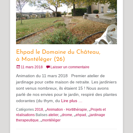
Ehpad le Domaine du Château,
à Montéléger (26)
Posté
11 mars 2018
Laisser un commentaire
le
Animation du 11 mars 2018 Premier atelier de
jardinage pour cette maison de retraite. Les jardiniers
sont venus nombreux, ils étaient 15 ! Nous avons
parlé de nos envies pour le jardin, respiré des plantes
odorantes (du thym, du
Lire plus …
Catégories
2018
, ␣
Animation - Hortithérapie
, ␣
Projets et
réalisations
Balises
atelier
, ␣
drome
, ␣
ehpad
, ␣
jardinage
therapeutique
, ␣
montéléger