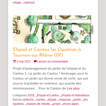
village
, ␣
Valmont
Ehpad et Cantou les Opalines à
Tournon-sur-Rhône (07)
Posté
3 mai 2017
Laisser un commentaire
le
Projet d’aménagement du jardin de l’ehpad et du
Cantou 1. Le jardin du Cantou * Aménager pour le
Cantou un jardin qui donne envie de sortir, qui soit
source d’activités en extérieur, qui suscite des
réminiscences… Pour le Cantou de
Lire plus …
Catégories
2018
, ␣
Ehpad et Cantou
, ␣
Projets et réalisations
Balises
ardeche
, ␣
cantou
, ␣
ehpad
, ␣
esquisse
, ␣
jardin
, ␣
les
opalines
, ␣
maison de retraite
, ␣
projet
, ␣
rhone-alpes
,