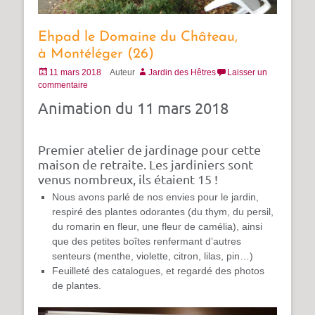
Ehpad le Domaine du Château,
à Montéléger (26)
Posté
11 mars 2018
Auteur
Jardin des Hêtres
Laisser un
le
commentaire
Animation du 11 mars 2018
Premier atelier de jardinage pour cette
maison de retraite. Les jardiniers sont
venus nombreux, ils étaient 15 !
Nous avons parlé de nos envies pour le jardin,
respiré des plantes odorantes (du thym, du persil,
du romarin en fleur, une fleur de camélia), ainsi
que des petites boîtes renfermant d’autres
senteurs (menthe, violette, citron, lilas, pin…)
Feuilleté des catalogues, et regardé des photos
de plantes.