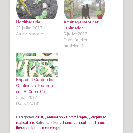
Hortithérapie
Aménagement par
23 juillet 2017
l’animation
Article similaire
5 juillet 2017
Dans "atelier
participatif"
Ehpad et Cantou les
Opalines à Tournon-
sur-Rhône (07)
3 mai 2017
Dans "2018"
Catégories
2018
, ␣
Animation - Hortithérapie
, ␣
Projets et
réalisations
Balises
atelier
, ␣
drome
, ␣
ehpad
, ␣
jardinage
therapeutique
, ␣
montéléger