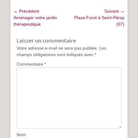
Navigation
← Précédent
Suivant →
de
Article
Article
Aménager votre jardin
Place Forot à Saint-Péray
précédent :
suivant :
thérapeutique
(07)
l’article
Laisser un commentaire
Votre adresse e-mail ne sera pas publiée.
Les
champs obligatoires sont indiqués avec
*
Commentaire
*
Nom