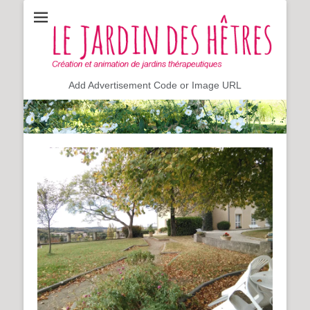
Création et animation de jardin sensoriel & thérapeutique,
Le jardin des hêtres
hortithérapie
Add Advertisement Code or Image URL