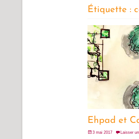
Étiquette :
c
Ehpad et Ca
Posté
3 mai 2017
Laisser u
le